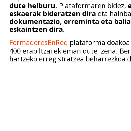
dute helburu
. Plataformaren bidez,
eskaerak bideratzen dira
eta hainba
dokumentazio, erreminta eta bali
eskaintzen dira
.
FormadoresEnRed
plataforma doakoa 
400 erabiltzailek eman dute izena. Be
hartzeko erregistratzea beharrezkoa d