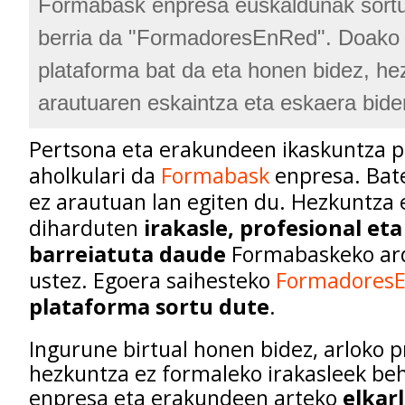
Formabask enpresa euskaldunak sort
berria da "FormadoresEnRed". Doako 
plataforma bat da eta honen bidez, he
arautuaren eskaintza eta eskaera bider
Pertsona eta erakundeen ikaskuntza 
aholkulari da
Formabask
enpresa. Bat
ez arautuan lan egiten du. Hezkuntza
diharduten
irakasle, profesional et
barreiatuta daude
Formabaskeko ar
ustez. Egoera saihesteko
Formadores
plataforma sortu dute
.
Ingurune birtual honen bidez, arloko p
hezkuntza ez formaleko irakasleek beh
enpresa eta erakundeen arteko
elkar