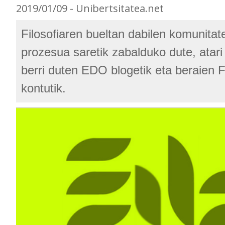
2019/01/09 - Unibertsitatea.net
Filosofiaren bueltan dabilen komunitat
prozesua saretik zabalduko dute, atari
berri duten EDO blogetik eta beraien
kontutik.