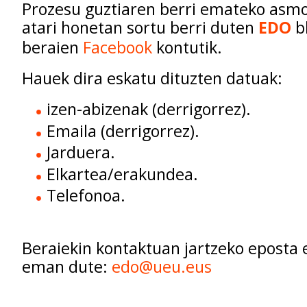
Prozesu guztiaren berri emateko asm
atari honetan sortu berri duten
EDO
bl
beraien
Facebook
kontutik.
Hauek dira eskatu dituzten datuak:
izen-abizenak (derrigorrez).
Emaila (derrigorrez).
Jarduera.
Elkartea/erakundea.
Telefonoa.
Beraiekin kontaktuan jartzeko eposta e
eman dute:
edo@ueu.eus