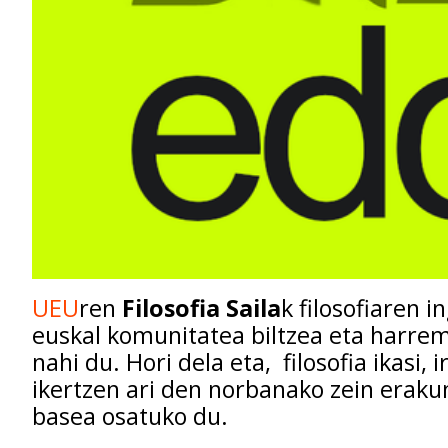
UEU
ren
Filosofia Saila
k filosofiaren 
euskal komunitatea biltzea eta harre
nahi du. Hori dela eta, filosofia ikasi, i
ikertzen ari den norbanako zein erak
basea osatuko du.