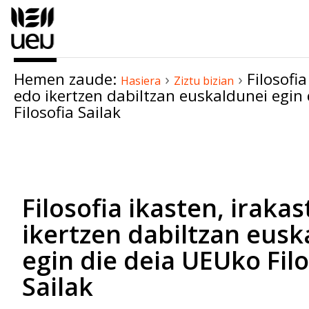
Edukira
salto
egin
|
Hemen zaude:
›
›
Filosofi
Salto
Hasiera
Ziztu bizian
edo ikertzen dabiltzan euskaldunei egin
egin
Filosofia Sailak
nabigazioara
Dokumentuaren
akzioak
Filosofia ikasten, iraka
ikertzen dabiltzan eusk
egin die deia UEUko Filo
Sailak