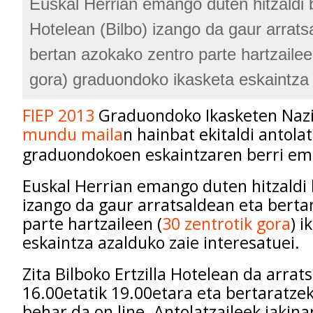
Euskal Herrian emango duten hitzaldi b
Hotelean (Bilbo) izango da gaur arrats
bertan azokako zentro parte hartzailee
gora) graduondoko ikasketa eskaintza
FIEP 2013
Graduondoko Ikasketen Nazi
mundu maila
n hainbat ekitaldi antola
graduondokoen eskaintzaren berri em
Euskal Herrian emango duten hitzaldi 
izango da gaur arratsaldean eta berta
parte hartzaileen (
30 zentrotik gora
) i
eskaintza azalduko zaie interesatuei.
Zita Bilboko Ertzilla Hotelean da arrat
16.00etatik 19.00etara eta bertaratze
behar da on line. Antolatzaileek jakin