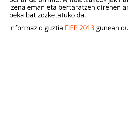
izena eman eta bertaratzen direnen a
beka bat zozketatuko da.
Informazio guztia
FIEP 2013
gunean du