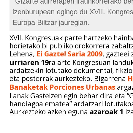
"Gizarte aurrerapen iraunkorrerako ber
izenburupean egingo du XVII. Kongre
Europa Biltzar jauregian.
XVII. Kongresuak parte hartzeko hainb
horietako bi publiko orokorrera zabalt
Lehena,
Ei Gazte! Saria 2009
, gazteei
urriaren 19
ra arte Kongresuan landu
ardatzekin lotutako dokumental, fikzi
eta posterrak aurkezteko. Bigarrena
H
Banaketak Porciones Urbanas
argaz
Lanak Gasteizen egin behar dira eta “G
handiagoa ematea” ardatzari lotutakoa
Aurkezteko azken eguna
azaroak 1
iz