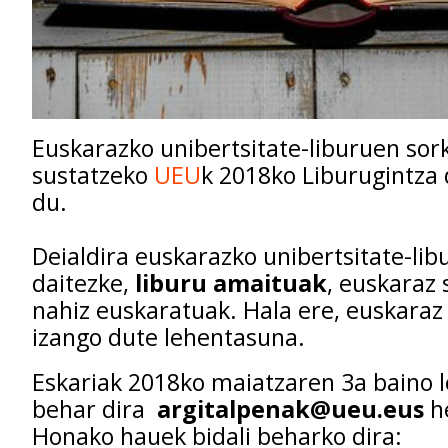
Euskarazko unibertsitate-liburuen sor
sustatzeko
UEU
k 2018ko Liburugintza 
du.
Deialdira euskarazko unibertsitate-li
daitezke,
liburu amaituak
, euskaraz 
nahiz euskaratuak. Hala ere, euskaraz
izango dute lehentasuna.
Eskariak 2018ko maiatzaren 3a baino l
behar dira
argitalpenak@ueu.eus
he
Honako hauek bidali beharko dira: