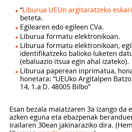
“
Liburua UEUn argitaratzeko eskar
beteta.
Egilearen edo egileen CVa.
Liburua formatu elektronikoan.
Liburua formatu elektronikoan, egi
identifikatzeko balioko luketen da
(ebaluazio itsua egin ahal izateko).
Liburua paperean inprimatua, hon
honetara: “UEUko Argitalpen Batzor
14, 1.a D. 48005 Bilbo”
Esan bezala maiatzaren 3a izango da e
azken eguna eta ebazpenak berandue
irailaren 30ean jakinaraziko dira. (H