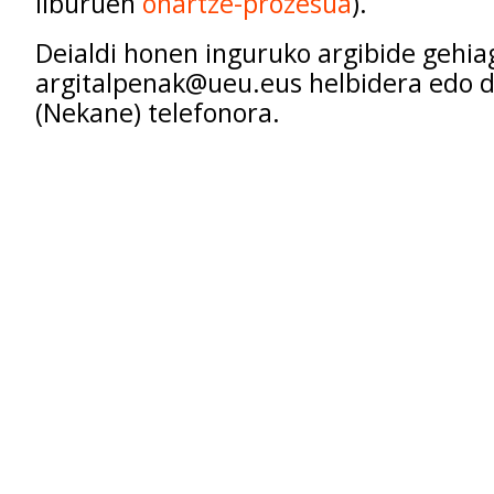
liburuen
onartze-prozesua
).
Deialdi honen inguruko argibide gehia
argitalpenak@ueu.eus helbidera edo 
(Nekane) telefonora.