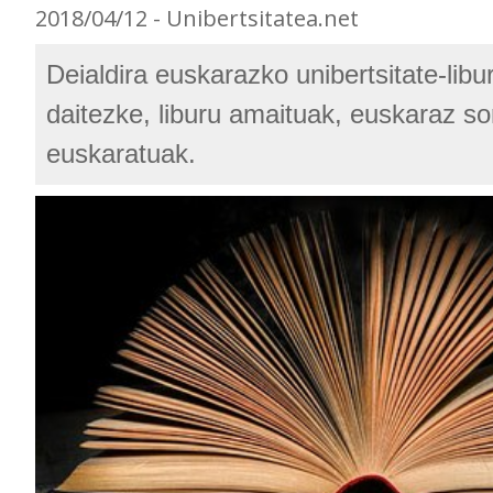
2018/04/12 - Unibertsitatea.net
Deialdira euskarazko unibertsitate-lib
daitezke, liburu amaituak, euskaraz so
euskaratuak.