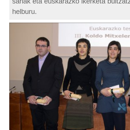
sariak eta euskarazko ikerketa bultzat
helburu.