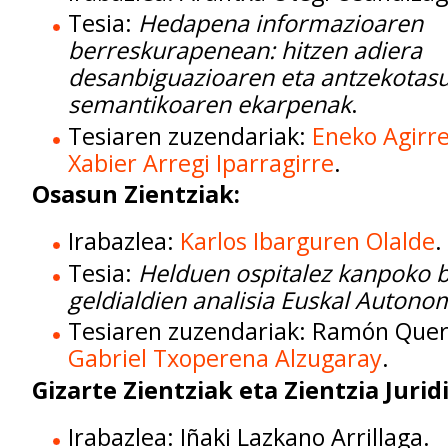
Tesia:
Hedapena informazioaren
berreskurapenean: hitzen adiera
desanbiguazioaren eta antzekotas
semantikoaren ekarpenak
.
Tesiaren zuzendariak:
Eneko Agirr
Xabier Arregi Iparragirre
.
Osasun Zientziak:
Irabazlea:
Karlos Ibarguren Olalde
.
Tesia:
Helduen ospitalez kanpoko bi
geldialdien analisia Euskal Autono
Tesiaren zuzendariak: Ramón Quere
Gabriel Txoperena Alzugaray
.
Gizarte Zientziak eta Zientzia Jurid
Irabazlea: Iñaki Lazkano Arrillaga.