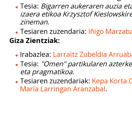
Tesia:
Bigarren aukeraren auzia et
izaera etikoa Krzysztof Kieslowskir
zineman
.
Tesiaren zuzendaria:
Iñigo Marzaba
Giza Zientziak:
Irabazlea:
Larraitz Zubeldia Arrua
Tesia:
"Omen" partikularen azterk
eta pragmatikoa
.
Tesiaren zuzendariak:
Kepa Korta 
María Larringan Aranzabal
.