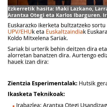
Ezkerretik hasita: Iñaki Lazkano, Larr
Arantxa Otegi eta Karlos Ibarguren. I
Euskarazko ikerketa bultzatzeko sortu 
UPV/EHU
k eta
Euskaltzaindia
k Euskar
Koldo Mitxelena Sariak.
Sariak bi urterik behin deitzen dira eta
alorretan banatzen dira. Aurtengo edi
hauek izan dira:
Zientzia Esperimentalak:
Hutsik ger
Ikasketa Teknikoak:
Irabazlea: Arantxa Otegi Usandiza