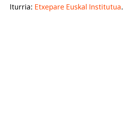
Iturria:
Etxepare Euskal Institutua
.