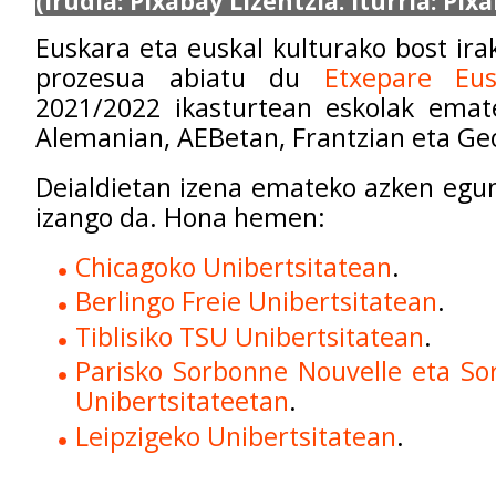
(Irudia: Pixabay Lizentzia. Iturria: Pix
Euskara eta euskal kulturako bost ira
prozesua abiatu du
Etxepare Eus
2021/2022 ikasturtean eskolak emate
Alemanian, AEBetan, Frantzian eta Ge
Deialdietan izena emateko azken egun
izango da. Hona hemen:
Chicagoko Unibertsitatean
.
Berlingo Freie Unibertsitatean
.
Tiblisiko TSU Unibertsitatean
.
Parisko Sorbonne Nouvelle eta So
Unibertsitateetan
.
Leipzigeko Unibertsitatean
.