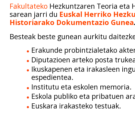
Fakultateko
Hezkuntzaren Teoria eta Hi
sarean jarri du
Euskal Herriko Hezk
Historiarako Dokumentazio Gunea
Besteak beste gunean aurkitu daitezke
Erakunde probintzialetako akte
Diputazioen arteko posta trukea
Ikuskapenen eta irakasleen ing
espedientea.
Institutu eta eskolen memoria.
Eskola publiko eta pribatuen ar
Euskara irakasteko testuak.