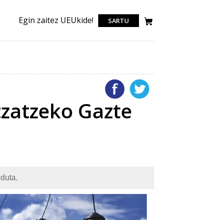
Egin zaitez UEUkide!
SARTU
tzatzeko Gazte
duta.