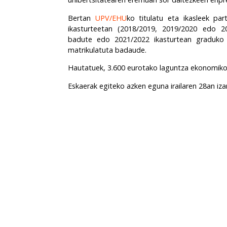
Bertan
UPV/EHU
ko titulatu eta ikasleek pa
ikasturteetan (2018/2019, 2019/2020 edo 2020
badute edo 2021/2022 ikasturtean graduko 
matrikulatuta badaude.
Hautatuek, 3.600 eurotako laguntza ekonomiko
Eskaerak egiteko azken eguna irailaren 28an i