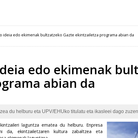
o ideia edo ekimenak bultzatzeko Gazte ekintzailetza programa abian da
ideia edo ekimenak bul
rograma abian da
zea du helburu eta UPV/EHUko titulatu eta ikasleei dago zuzen
kintzaileri laguntza ematea du helburu. Enpresa
 da, ekintzailetzaren kultura zabaltzea eta
esa ekimenak laguntzea.