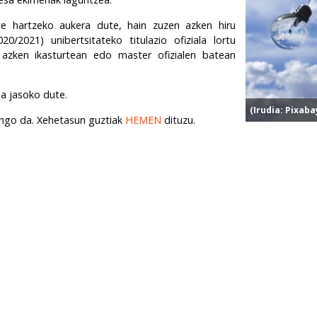
rte hartzeko aukera dute, hain zuzen azken hiru
/2021) unibertsitateko titulazio ofiziala lortu
azken ikasturtean edo master ofizialen batean
a jasoko dute.
(Irudia: Pixaba
zango da. Xehetasun guztiak
HEMEN
dituzu.