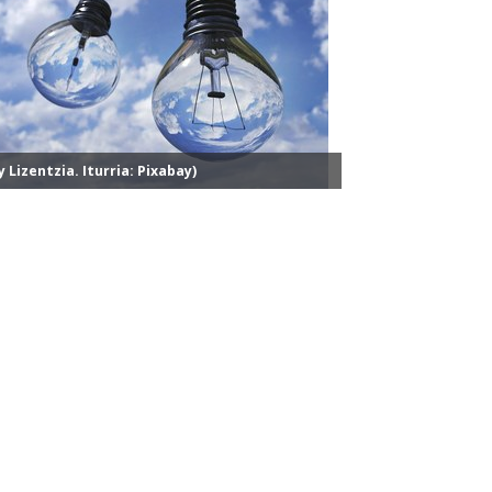
y Lizentzia. Iturria: Pixabay)