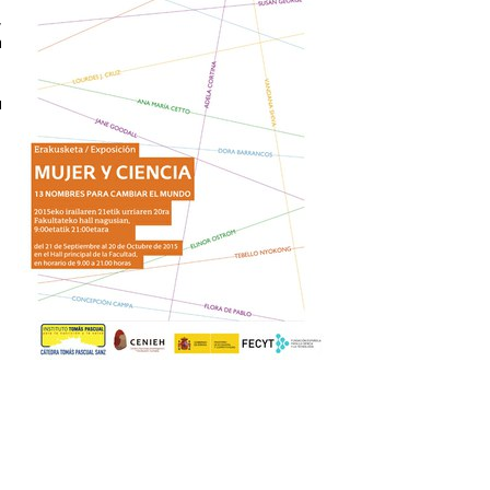
,
a
u