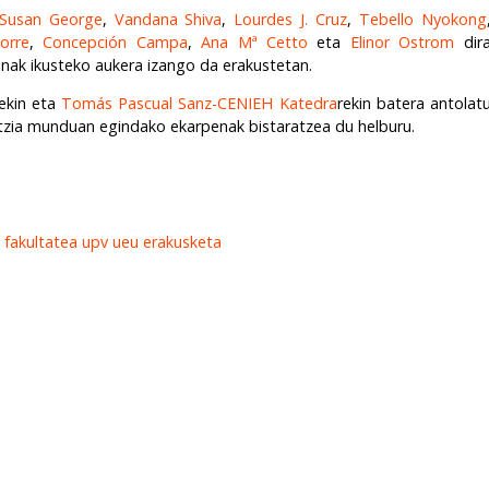
Susan George
,
Vandana Shiva
,
Lourdes J. Cruz
,
Tebello Nyokong
orre
,
Concepción Campa
,
Ana Mª Cetto
eta
Elinor Ostrom
dir
anak ikusteko aukera izango da erakustetan.
rekin eta
Tomás Pascual Sanz-CENIEH Katedra
rekin batera antolat
tzia munduan egindako ekarpenak bistaratzea du helburu.
o
fakultatea
upv
ueu
erakusketa