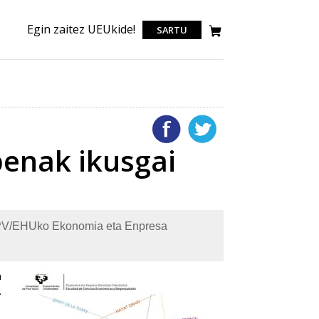
Egin zaitez UEUkide!
SARTU
penak ikusgai
 UPV/EHUko Ekonomia eta Enpresa
n
.