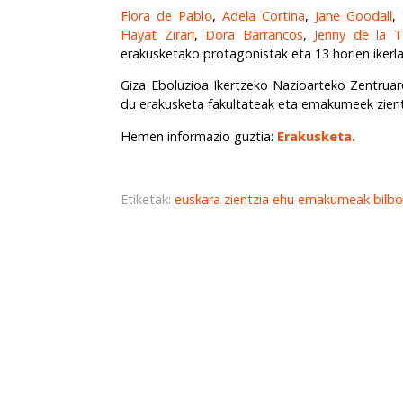
Flora de Pablo
,
Adela Cortina
,
Jane Goodall
,
Hayat Zirari
,
Dora Barrancos
,
Jenny de la T
erakusketako protagonistak eta 13 horien ikerl
Giza Eboluzioa Ikertzeko Nazioarteko Zentrua
du erakusketa fakultateak eta emakumeek zien
Hemen informazio guztia:
Erakusketa.
Etiketak:
euskara
zientzia
ehu
emakumeak
bilb