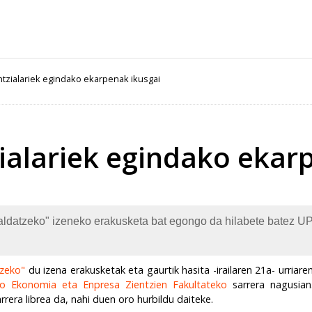
zialariek egindako ekarpenak ikusgai
alariek egindako ekar
aldatzeko" izeneko erakusketa bat egongo da hilabete batez
tzeko"
du izena erakusketak eta gaurtik hasita -irailaren 21a- urriare
 Ekonomia eta Enpresa Zientzien Fakultateko
sarrera nagusian
rrera librea da, nahi duen oro hurbildu daiteke.