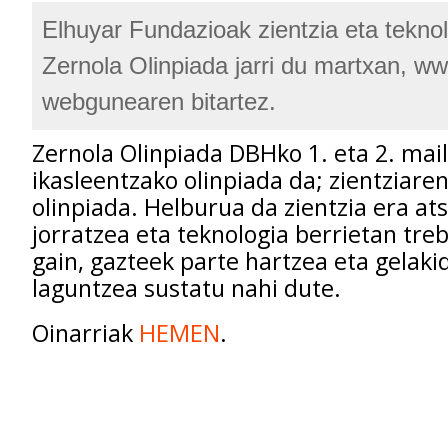
Elhuyar Fundazioak zientzia eta teknol
Zernola Olinpiada jarri du martxan, w
webgunearen bitartez.
Zernola Olinpiada DBHko 1. eta 2. mai
ikasleentzako olinpiada da; zientziare
olinpiada. Helburua da zientzia era at
jorratzea eta teknologia berrietan tre
gain, gazteek parte hartzea eta gelaki
laguntzea sustatu nahi dute.
Oinarriak
HEMEN
.