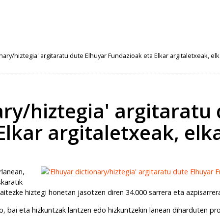
onary/hiztegia' argitaratu dute Elhuyar Fundazioak eta Elkar argitaletxeak, el
ary/hiztegia' argitaratu
lkar argitaletxeak, el
arlanean,
karatik
daitezke hiztegi honetan jasotzen diren 34.000 sarrera eta azpisarrer
go, bai eta hizkuntzak lantzen edo hizkuntzekin lanean diharduten pro