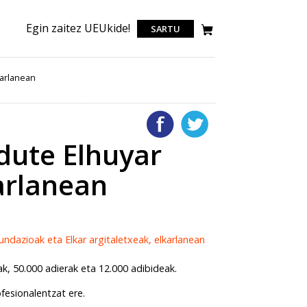
Egin zaitez UEUkide!
SARTU
karlanean
 dute Elhuyar
karlanean
ak, 50.000 adierak eta 12.000 adibideak.
fesionalentzat ere.