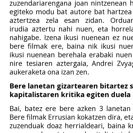
zuzendariarengana joan nintzenean hi
egiteko modu bat autore bat hartzea
aztertzea zela esan zidan. Ordua
irudia aztertu nahi nuen, eta horrel
nahigabe. Izena ikusi nuenean ez nu
bere filmak ere, baina nik ikusi nue
ikusi nuenean berehala erabaki nuen
nire tesiaren aztergaia, Andrei Zvya
aukeraketa ona izan zen.
Bere lanetan gizartearen bitartez 
kapitalistaren kritika egiten duela 
Bai, batez ere bere azken 3 lanetan
Bere filmak Errusian kokatzen dira, eta
zuzenduak doaz herrialdeari, baina kr