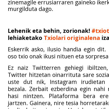
zinemagile errusiarraren gaineko iker
murgilduta dago.
Lehenik eta behin, zorionak!
#txiot
lehiaketako
Txiolari originalena
iza
Eskerrik asko, ilusio handia egin dit
oso txio onak ikusi nituen eta sorpresa
Ez naiz Twitterren gehiegi ibiltzen
Twitter hitzetan oinarrituta sare sozia
uste dut nik, Instagram irudietan 
bezala. Zerbait ezberdina egin nahi 
hasi nintzen. Plataforma bera er
jartzen. Gainera, nire tesia horretara