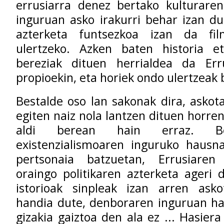
errusiarra denez bertako kulturaren
inguruan asko irakurri behar izan du
azterketa funtsezkoa izan da fil
ulertzeko. Azken baten historia 
bereziak dituen herrialdea da Err
propioekin, eta horiek ondo ulertzeak 
Bestalde oso lan sakonak dira, askota
egiten naiz nola lantzen dituen horre
aldi berean hain erraz. Be
existenzialismoaren inguruko hausn
pertsonaia batzuetan, Errusiaren
oraingo politikaren azterketa ageri 
istorioak sinpleak izan arren ask
handia dute, denboraren inguruan ha
gizakia gaiztoa den ala ez ... Hasier