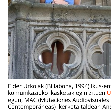
Eider Urkolak (Billabona, 1994) Ikus-e
komunikazioko ikasketak egin zituen
U
egun,
MAC (Mutaciones Audiovisuales
Contemporáneas)
ikerketa taldean An