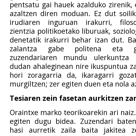
pentsatu gai hauek azalduko zirenik, 
azaltzen diren moduan. Ez dut soili
irudiaren inguruan irakurri, filoso
zientzia politikoetako liburuak, soziol
denetatik irakurri behar izan dut. B
zalantza gabe politena eta g
zuzendariaren mundu ulerkuntza u
dudan ahaleginean nire ikuspuntua za
hori zoragarria da, ikaragarri goza
murgiltzen; zer egiten duen eta nola a
Tesiaren zein fasetan aurkitzen za
Oraintxe marko teorikoarekin ari naiz
egiten dugu bidea. Zuzendari baten
hasi aurretik zaila baita jakitea 