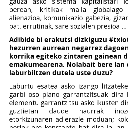
gauza asko sistema kapitalistari l
berean, kritikak maila globalago
alienazioa, komunikazio gabezia, gizar
bat, errutinak, sare sozialen presioa …
Adibide bi erakutsi dizkiguzu #txio
hezurren aurrean negarrez dagoe
korrika egiteko zintaren gainean 
emakumearena. Nolabait bere lan 
laburbiltzen dutela uste duzu?
Laburtu esatea asko izango litzateke
garbi oso plano garrantzitsuak dira
elementu garrantzitsu asko ikusten dir
guztietan daude haurrak inoz
etorkizunaren adierazle moduan; kol
horiek ere konstante bat dira ia lan 