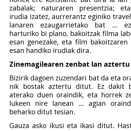
zabalak; naturaren presentzia; e
irudia izatez, aurrerantz eginiko trave
lanaren ezaugarrietako bat … e
harturiko bi plano, bakoitzak filma la
esan genezake, eta film bakoitzaren
esan handiko irudiak dira.
Zinemagilearen zenbat lan aztertu
Bizirik dagoen zuzendari bat da eta ora
nik bostak aztertu ditut. Ez dakit 
aterako duen oraindik, eta horrek z
lukeen nire lanean … agian oraind
beharko ditut tesian.
Gauza asko ikusi eta ikasi ditut. Has