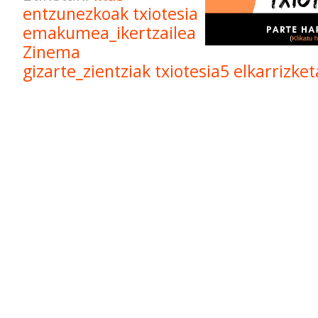
entzunezkoak
txiotesia
emakumea_ikertzailea
Zinema
gizarte_zientziak
txiotesia5
elkarrizket