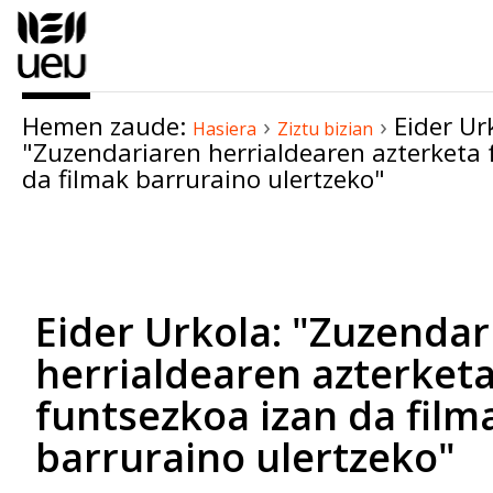
Edukira
salto
egin
|
Hemen zaude:
›
›
Eider Ur
Salto
Hasiera
Ziztu bizian
"Zuzendariaren herrialdearen azterketa 
egin
da filmak barruraino ulertzeko"
nabigazioara
Dokumentuaren
akzioak
Eider Urkola: "Zuzendar
herrialdearen azterket
funtsezkoa izan da film
barruraino ulertzeko"