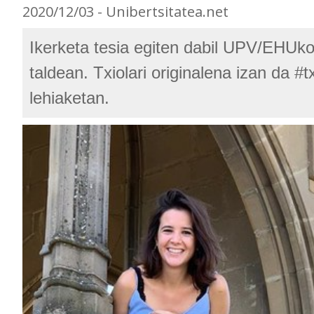
2020/12/03 - Unibertsitatea.net
Ikerketa tesia egiten dabil UPV/EHUk
taldean. Txiolari originalena izan da #t
lehiaketan.