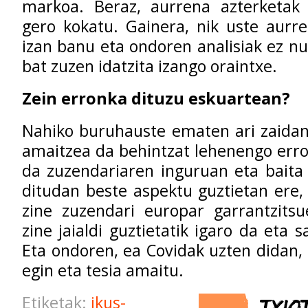
markoa. Beraz, aurrena azterketak 
gero kokatu. Gainera, nik uste aurr
izan banu eta ondoren analisiak ez nu
bat zuzen idatzita izango oraintxe.
Zein erronka dituzu eskuartean?
Nahiko buruhauste ematen ari zaidan
amaitzea da behintzat lehenengo erron
da zuzendariaren inguruan eta baita
ditudan beste aspektu guztietan ere,
zine zuzendari europar garrantzitsu
zine jaialdi guztietatik igaro da eta s
Eta ondoren, ea Covidak uzten didan,
egin eta tesia amaitu.
Etiketak:
ikus-