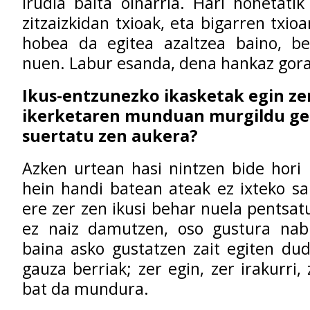
irudia baita oinarria. Hari honetatik
zitzaizkidan txioak, eta bigarren txio
hobea da egitea azaltzea baino, be
nuen. Labur esanda, dena hankaz gora 
Ikus-entzunezko ikasketak egin ze
ikerketaren munduan murgildu ge
suertatu zen aukera?
Azken urtean hasi nintzen bide hori 
hein handi batean ateak ez ixteko sa
ere zer zen ikusi behar nuela pentsat
ez naiz damutzen, oso gustura nabi
baina asko gustatzen zait egiten du
gauza berriak; zer egin, zer irakurri, 
bat da mundura.