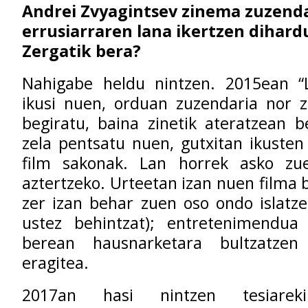
Andrei Zvyagintsev
zinema zuzenda
errusiarraren lana ikertzen dihard
Zergatik bera?
Nahigabe heldu nintzen. 2015ean “L
ikusi nuen, orduan zuzendaria nor 
begiratu, baina zinetik ateratzean 
zela pentsatu nuen, gutxitan ikusten 
film sakonak. Lan horrek asko zu
aztertzeko. Urteetan izan nuen filma 
zer izan behar zuen oso ondo islatze
ustez behintzat); entretenimendua
berean hausnarketara bultzatzen
eragitea.
2017an hasi nintzen tesiarek