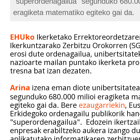
"superordenagailua" segunduko 680.00
eragiketa matematiko egiteko gai da.
EHUko
Ikerketako Errektoreordetzare
Ikerkuntzarako Zerbitzu Orokorren (SGI
erosi dute ordenagailua, unibertsitatek
nazioarte mailan puntako ikerketa pro
tresna bat izan dezaten.
Arina
izena eman diote unibertsitatea
segunduko 680.000 milioi eragiketa m
egiteko gai da. Bere
ezaugarriekin
, Eu
Erkidegoko ordenagailu publikorik ha
"superordenagailua". Edozein ikertzai
enpresak erabiltzeko aukera izango du
aplikatutako informatikaren zerbitzuen