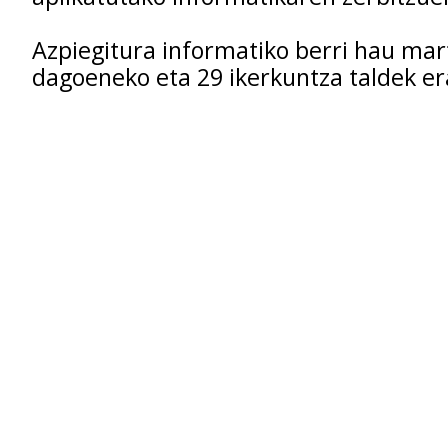
Azpiegitura informatiko berri hau ma
dagoeneko eta 29 ikerkuntza taldek er