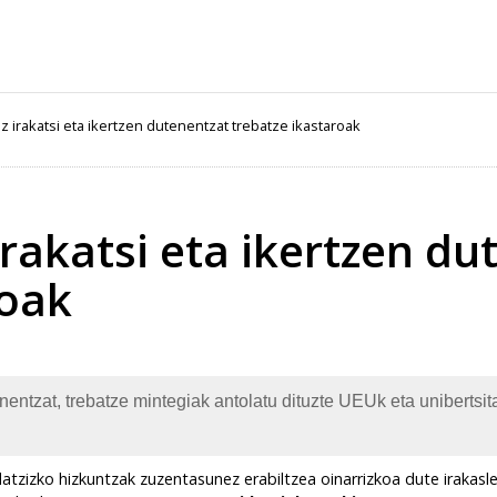
 irakatsi eta ikertzen dutenentzat trebatze ikastaroak
rakatsi eta ikertzen du
roak
nentzat, trebatze mintegiak antolatu dituzte UEUk eta uniberts
atzizko hizkuntzak zuzentasunez erabiltzea oinarrizkoa dute irakasle,