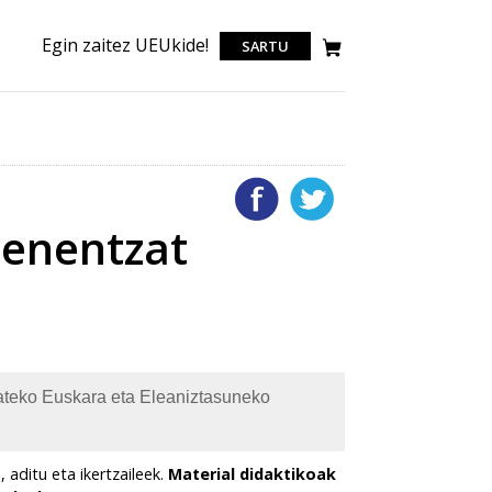
Egin zaitez UEUkide!
SARTU
tenentzat
itateko Euskara eta Eleaniztasuneko
 aditu eta ikertzaileek.
Material didaktikoak