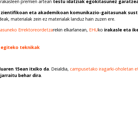
 irakasleen premien artean
testu idatziak egokitasunez garatz
 zientifikoan eta akademikoan komunikazio-gaitasunak susta
deak, materialak zein ez materialak landuz hain zuzen ere.
tasuneko Errektoreordetza
rekin elkarlanean,
EHU
ko
irakasle eta i
 egiteko teknikak
uaren 15ean itxiko da
. Deialdia,
campusetako iragarki-oholetan et
arraitu behar dira
.