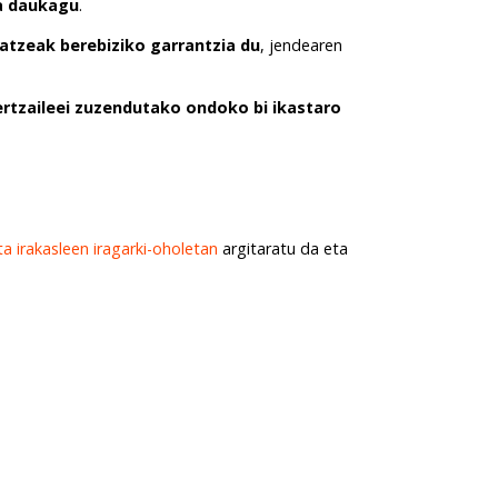
ea daukagu
.
tzeak berebiziko garrantzia du
, jendearen
kertzaileei zuzendutako ondoko bi ikastaro
a irakasleen iragarki-oholetan
argitaratu da eta