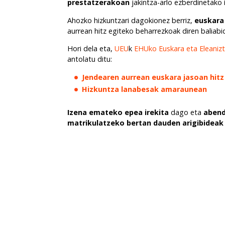
prestatzerakoan
jakintza-arlo ezberdinetako
Ahozko hizkuntzari dagokionez berriz,
euskara
aurrean hitz egiteko beharrezkoak diren baliabi
Hori dela eta,
UEU
k
EHUko Euskara eta Eleaniz
antolatu ditu:
Jendearen aurrean euskara jasoan hitz
Hizkuntza lanabesak amaraunean
Izena emateko epea irekita
dago eta
abend
matrikulatzeko bertan dauden arigibideak j