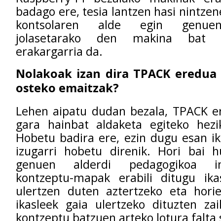
badago ere, tesia lantzen hasi nintze
kontsolaren alde egin genuen.
jolasetarako den makina bat e
erakargarria da.
Nolakoak izan dira TPACK eredua 
osteko emaitzak?
Lehen aipatu dudan bezala, TPACK er
gara hainbat aldaketa egiteko hezi
Hobetu badira ere, ezin dugu esan i
izugarri hobetu direnik. Hori bai h
genuen alderdi pedagogikoa i
kontzeptu-mapak erabili ditugu ika
ulertzen duten aztertzeko eta horie
ikasleek gaia ulertzeko dituzten za
kontzeptu batzuen arteko lotura falt