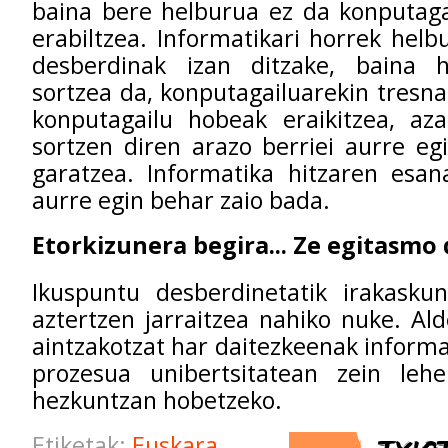
baina bere helburua ez da konputaga
erabiltzea. Informatikari horrek helb
desberdinak izan ditzake, baina 
sortzea da, konputagailuarekin tresna
konputagailu hobeak eraikitzea, aza
sortzen diren arazo berriei aurre e
garatzea. Informatika hitzaren esana
aurre egin behar zaio bada.
Etorkizunera begira... Ze egitasmo
Ikuspuntu desberdinetatik irakask
aztertzen jarraitzea nahiko nuke. Al
aintzakotzat har daitezkeenak informa
prozesua unibertsitatean zein leh
hezkuntzan hobetzeko.
Etiketak:
Euskara