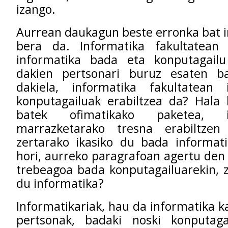
izango.
Aurrean daukagun beste erronka bat i
bera da. Informatika fakultatean
informatika bada eta konputagailu
dakien pertsonari buruz esaten b
dakiela, informatika fakultatean
konputagailuak erabiltzea da? Hala 
batek ofimatikako paketea, i
marrazketarako tresna erabiltzen
zertarako ikasiko du bada informati
hori, aurreko paragrafoan agertu den 
trebeagoa bada konputagailuarekin, z
du informatika?
Informatikariak, hau da informatika k
pertsonak, badaki noski konputagai