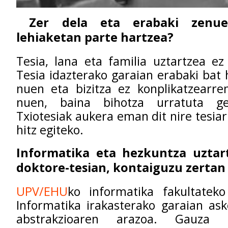
Zer dela eta erabaki zen
lehiaketan parte hartzea?
Tesia, lana eta familia uztartzea ez
Tesia idazterako garaian erabaki bat 
nuen eta bizitza ez konplikatzearren
nuen, baina bihotza urratuta ger
Txiotesiak aukera eman dit nire tesia
hitz egiteko.
Informatika eta hezkuntza uztar
doktore-tesian, kontaiguzu zertan
UPV/EHU
ko informatika fakultateko
Informatika irakasterako garaian as
abstrakzioaren arazoa. Gauza 