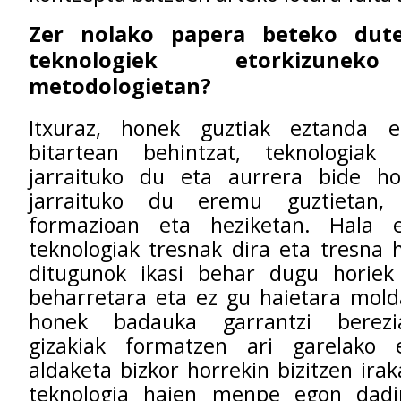
Zer nolako papera beteko dut
teknologiek etorkizunek
metodologietan?
Itxuraz, honek guztiak eztanda 
bitartean behintzat, teknologiak
jarraituko du eta aurrera bide ho
jarraituko du eremu guztietan,
formazioan eta heziketan. Hala e
teknologiak tresnak dira eta tresna h
ditugunok ikasi behar dugu horiek
beharretara eta ez gu haietara mold
honek badauka garrantzi berezi
gizakiak formatzen ari garelako 
aldaketa bizkor horrekin bizitzen ira
teknologia haien menpe egon dadi