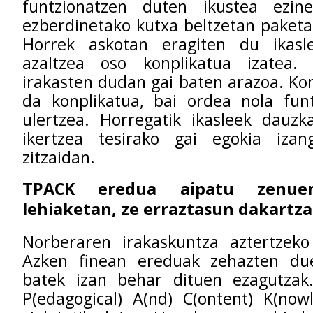
funtzionatzen duten ikustea ezi
ezberdinetako kutxa beltzetan paketa
Horrek askotan eragiten du ikasl
azaltzea oso konplikatua izatea.
irakasten dudan gai baten arazoa. Ko
da konplikatua, bai ordea nola fun
ulertzea. Horregatik ikasleek dauzk
ikertzea tesirako gai egokia izan
zitzaidan.
TPACK eredua aipatu zen
lehiaketan, ze erraztasun dakartz
Norberaren irakaskuntza aztertzek
Azken finean ereduak zehazten du
batek izan behar dituen ezagutzak. 
P(edagogical) A(nd) C(ontent) K(now