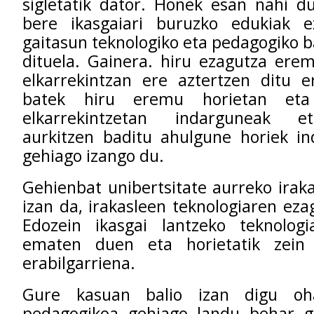
sigletatik dator. Honek esan nahi du
bere ikasgaiari buruzko edukiak e
gaitasun teknologiko eta pedagogiko b
dituela. Gainera. hiru ezagutza ere
elkarrekintzan ere aztertzen ditu e
batek hiru eremu horietan eta
elkarrekintzetan indarguneak e
aurkitzen baditu ahulgune horiek in
gehiago izango du.
Gehienbat unibertsitate aurreko iraka
izan da, irakasleen teknologiaren eza
Edozein ikasgai lantzeko teknolog
ematen duen eta horietatik zein 
erabilgarriena.
Gure kasuan balio izan digu oha
pedagogikoa gehiago landu behar ge