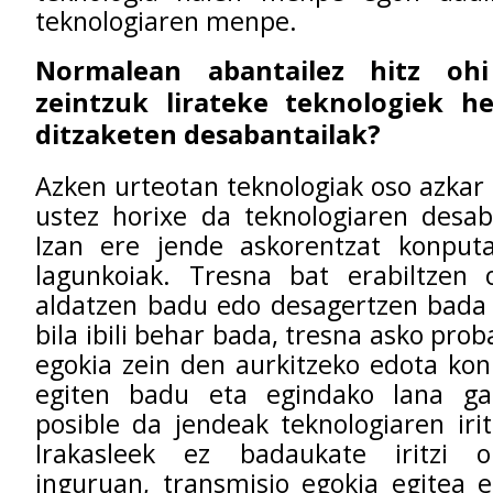
teknologiaren menpe.
Normalean abantailez hitz oh
zeintzuk lirateke teknologiek h
ditzaketen desabantailak?
Azken urteotan teknologiak oso azkar 
ustez horixe da teknologiaren desab
Izan ere jende askorentzat konputa
lagunkoiak. Tresna bat erabiltzen o
aldatzen badu edo desagertzen bada 
bila ibili behar bada, tresna asko pro
egokia zein den aurkitzeko edota kon
egiten badu eta egindako lana ga
posible da jendeak teknologiaren irit
Irakasleek ez badaukate iritzi o
inguruan, transmisio egokia egitea 