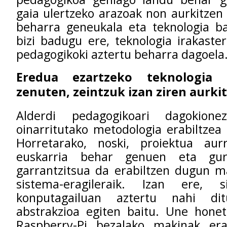
gaia ulertzeko arazoak non aurkitzen 
beharra geneukala eta teknologia ba
bizi badugu ere, teknologia irakaste
pedagogikoki aztertu beharra dagoela
Eredua ezartzeko teknologia 
zenuten, zeintzuk izan ziren aurk
Alderdi pedagogikoari dagokionez
oinarritutako metodologia erabiltzea
Horretarako, noski, proiektua au
euskarria behar genuen eta gu
garrantzitsua da erabiltzen dugun m
sistema-eragileraik. Izan ere, si
konputagailuan aztertu nahi di
abstrakzioa egiten baitu. Une hone
Raspberry-Pi bezalako makinak era