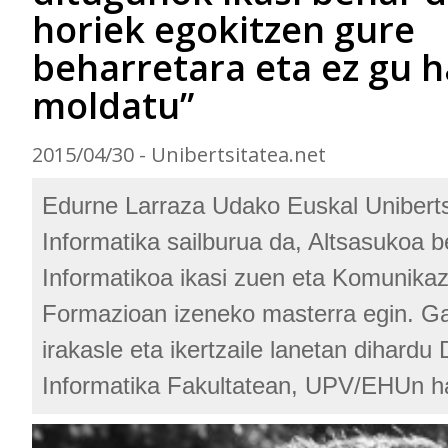
horiek egokitzen gure
beharretara eta ez gu h
moldatu”
2015/04/30 - Unibertsitatea.net
Edurne Larraza Udako Euskal Uniberts
Informatika sailburua da, Altsasukoa be
Informatikoa ikasi zuen eta Komunikaz
Formazioan izeneko masterra egin. G
irakasle eta ikertzaile lanetan dihardu
Informatika Fakultatean, UPV/EHUn ha