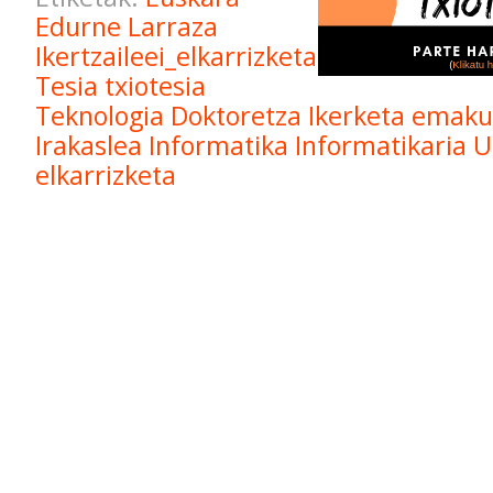
Edurne Larraza
Ikertzaileei_elkarrizketa
Tesia
txiotesia
Teknologia
Doktoretza
Ikerketa
emakum
Irakaslea
Informatika
Informatikaria
U
elkarrizketa