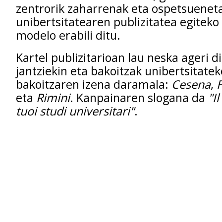
zentrorik zaharrenak eta ospetsuenet
unibertsitatearen publizitatea egiteko
modelo erabili ditu.
Kartel publizitarioan lau neska ageri d
jantziekin eta bakoitzak unibertsitat
bakoitzaren izena daramala:
Cesena
,
F
eta
Rimini
. Kanpainaren slogana da
"I
tuoi studi universitari"
.