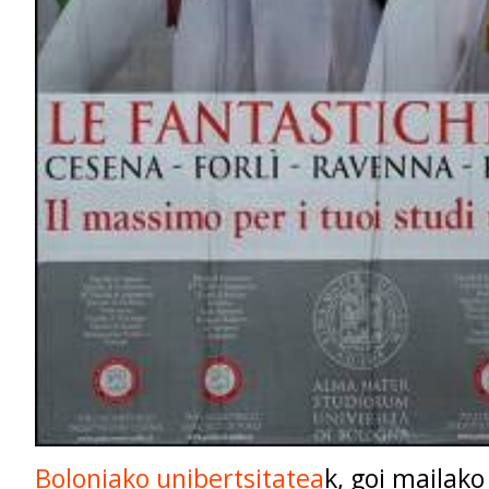
Boloniako unibertsitatea
k, goi mailak