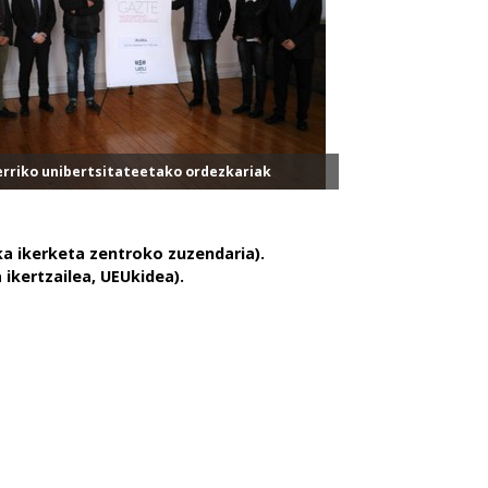
erriko unibertsitateetako ordezkariak
ka ikerketa zentroko zuzendaria).
 ikertzailea, UEUkidea).