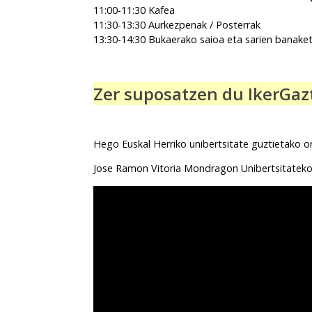
11:00-11:30 Kafea
11:30-13:30 Aurkezpenak / Posterrak
13:30-14:30 Bukaerako saioa eta sarien banake
Zer suposatzen du IkerGaz
Hego Euskal Herriko unibertsitate guztietako o
Jose Ramon Vitoria Mondragon Unibertsitateko