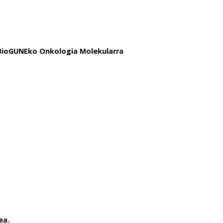
 BioGUNEko Onkologia Molekularra
ea.