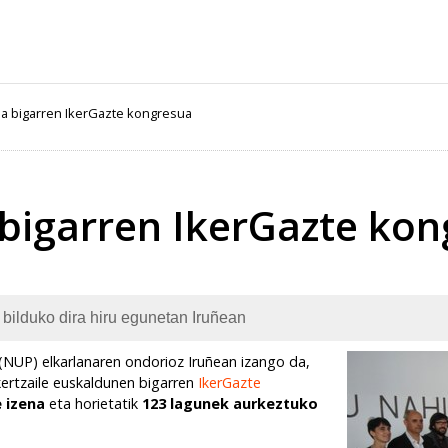
da bigarren IkerGazte kongresua
 bigarren IkerGazte ko
 bilduko dira hiru egunetan Iruñean
 (NUP) elkarlanaren ondorioz Iruñean izango da,
Ikertzaile euskaldunen bigarren
IkerGazte
e izena
eta horietatik
123 lagunek aurkeztuko