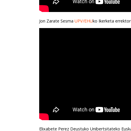
Jon Zarate Sesma
UPV/EHU
ko Ikerketa errekt
Elixabete Perez Deustuko Unibertsitateko Euska