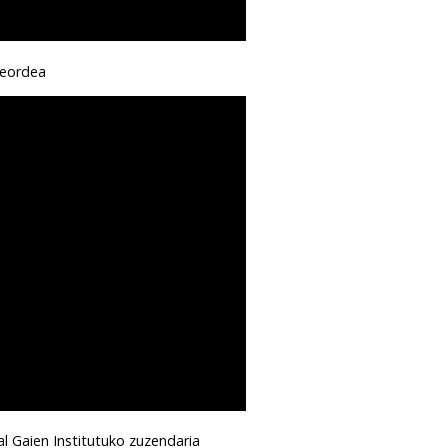
oreordea
l Gaien Institutuko zuzendaria