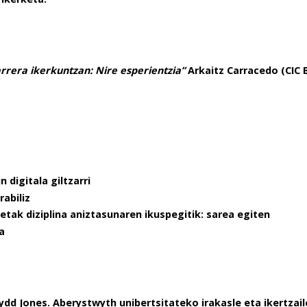
arrera ikerkuntzan: Nire esperientzia”
Arkaitz Carracedo (CIC
 digitala giltzarri
rabiliz
etak diziplina aniztasunaren ikuspegitik: sarea egiten
a
ffydd Jones. Aberystwyth unibertsitateko irakasle eta ikertzail