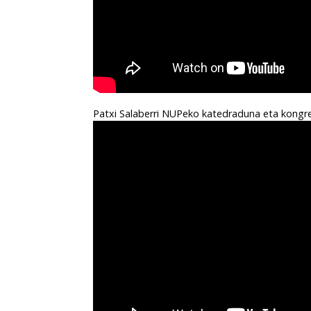
Patxi Salaberri NUPeko katedraduna eta kong