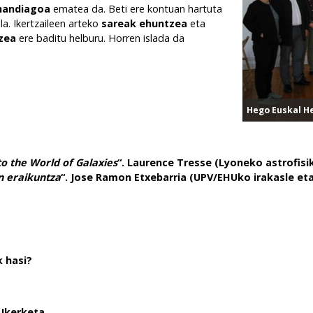
 handiagoa
ematea da. Beti ere kontuan hartuta
la. Ikertzaileen arteko
sareak ehuntzea
eta
zea
ere baditu helburu. Horren islada da
Hego Euskal H
to the World of Galaxies
“. Laurence Tresse (Lyoneko astrofisi
n eraikuntza
“. Jose Ramon Etxebarria (UPV/EHUko irakasle eta
k hasi?
 Ikerketa.