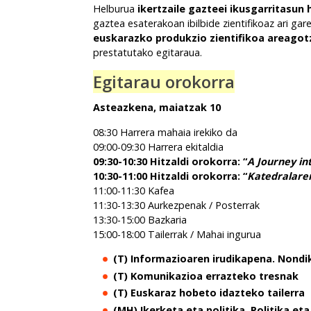
Helburua
ikertzaile gazteei ikusgarritasun
gaztea esaterakoan ibilbide zientifikoaz ari gare
euskarazko produkzio zientifikoa areagot
prestatutako egitaraua.
Egitarau orokorra
Asteazkena, maiatzak 10
08:30 Harrera mahaia irekiko da
09:00-09:30 Harrera ekitaldia
09:30-10:30 Hitzaldi orokorra: “
A Journey in
10:30-11:00 Hitzaldi orokorra: “
Katedralare
11:00-11:30 Kafea
11:30-13:30 Aurkezpenak / Posterrak
13:30-15:00 Bazkaria
15:00-18:00 Tailerrak / Mahai ingurua
(T) Informazioaren irudikapena. Nondi
(T) Komunikazioa errazteko tresnak
(T) Euskaraz hobeto idazteko tailerra
(MH) Ikerketa eta politika. Politika eta