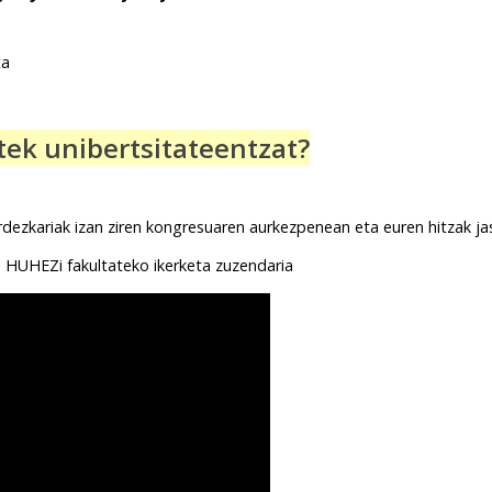
ta
tek unibertsitateentzat?
rdezkariak izan ziren kongresuaren aurkezpenean eta euren hitzak ja
 HUHEZi fakultateko ikerketa zuzendaria