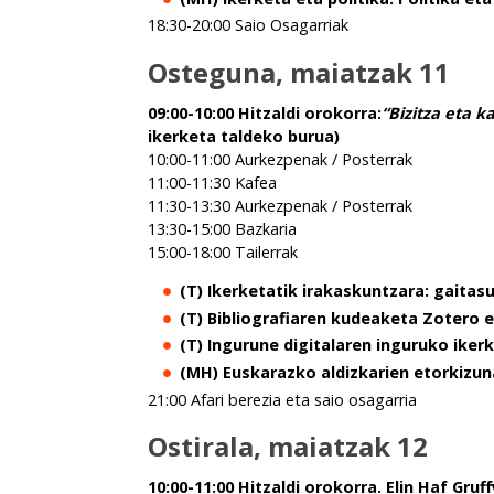
18:30-20:00 Saio Osagarriak
Osteguna, maiatzak 11
09:00-10:00 Hitzaldi orokorra:
“Bizitza eta k
ikerketa taldeko burua)
10:00-11:00 Aurkezpenak / Posterrak
11:00-11:30 Kafea
11:30-13:30 Aurkezpenak / Posterrak
13:30-15:00 Bazkaria
15:00-18:00 Tailerrak
(T) Ikerketatik irakaskuntzara: gaitasun
(T) Bibliografiaren kudeaketa Zotero e
(T) Ingurune digitalaren inguruko ikerk
(MH) Euskarazko aldizkarien etorkizun
21:00 Afari berezia eta saio osagarria
Ostirala, maiatzak 12
10:00-11:00 Hitzaldi orokorra. Elin Haf Gru