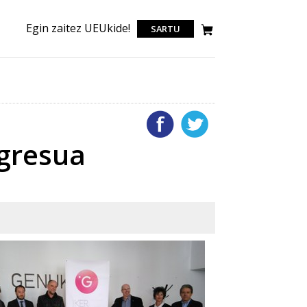
Egin zaitez UEUkide!
SARTU
ngresua