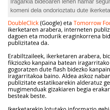
Iragarkia bideoaren lehen hamar segu
komeni dela ondorioztatu dute ikerketa
DoubleClick
(Google) eta
Tomorrow Fo
ikerketaren arabera, interneten publiz
dagoen eta modurik eraginkorrena bi
publizitatea da.
Erabiltzaileek, ikerketaren arabera, b
fikziozko kanpaina batean iragarritak
gogoratzen dute flash bidezko kanpai
iragarritakoa baino. Aldea askoz naba
publizitate estatikoarekin alderatuz ge
mugimenduak gizakiaren begia erakar
besteak beste.
Ikerketarekin lotutako informazio geh