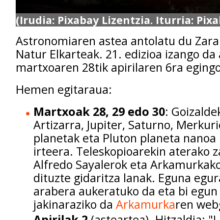
(Irudia: Pixabay Lizentzia. Iturria: Pix
Astronomiaren astea antolatu du Zar
Natur Elkarteak. 21. edizioa izango da
martxoaren 28tik apirilaren 6ra egingo
Hemen egitaraua:
Martxoak 28, 29 edo 30
: Goizalde
Artizarra, Jupiter, Saturno, Merkur
planetak eta Pluton planeta nanoa 
irteera. Teleskopioarekin aterako z
Alfredo Sayalerok eta Arkamurkako
dituzte gidaritza lanak. Eguna egur
arabera aukeratuko da eta bi egun
jakinaraziko da
Arkamurka
ren web
Apirilak 2
(asteartea). Hitzaldia: "