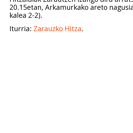
20.15etan, Arkamurkako areto nagusi
kalea 2-2).
Iturria:
Zarauzko Hitza
.