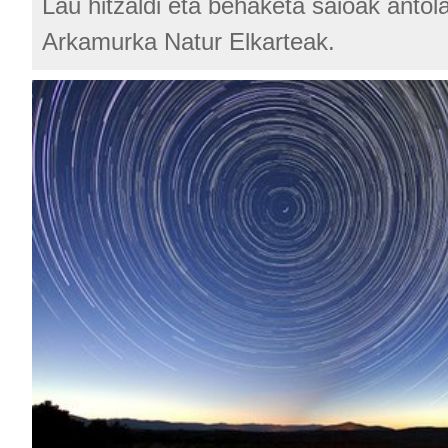
Lau hitzaldi eta behaketa saioak antola
Arkamurka Natur Elkarteak.