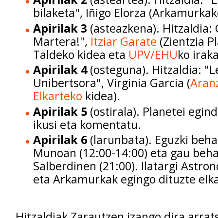
bilaketa", Iñigo Elorza (Arkamurkak
Apirilak 3
(asteazkena). Hitzaldia:
Martera!",
Itziar Garate
(Zientzia P
Taldeko kidea eta
UPV/EHU
ko iraka
Apirilak 4
(osteguna). Hitzaldia: "L
Unibertsora", Virginia Garcia (
Aranz
Elkarteko
kidea).
Apirilak 5
(ostirala). Planetei egin
ikusi eta komentatu.
Apirilak 6
(larunbata). Eguzki beh
Munoan (12:00-14:00) eta gau beh
Salberdinen (21:00). Ilatargi Astro
eta Arkamurkak egingo dituzte elk
Hitzaldiak Zarautzen izango dira arrat