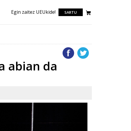
Egin zaitez UEUkide!
SARTU
ia abian da