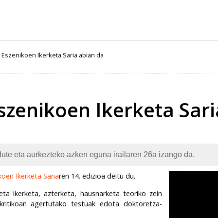
e Eszenikoen Ikerketa Saria abian da
Eszenikoen Ikerketa Sar
dute eta aurkezteko azken eguna irailaren 26a izango da.
koen Ikerketa Saria
ren 14. edizioa deitu du.
ta ikerketa, azterketa, hausnarketa teoriko zein
ritikoan agertutako testuak edota doktoretza-