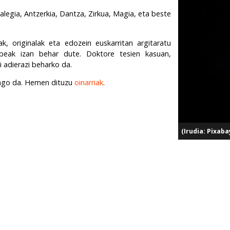
alegia, Antzerkia, Dantza, Zirkua, Magia, eta beste
k, originalak eta edozein euskarritan argitaratu
beak izan behar dute. Doktore tesien kasuan,
i adierazi beharko da.
ango da. Hemen dituzu
oinarriak
.
(Irudia: Pixaba