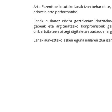
Arte Eszenikoei lotuta
ko
lanak izan behar dute, 
edozein arte performatibo.
Lanak euskaraz edota gaztelaniaz idatzitakoa
gabeak eta argitaratzeko konpromisorik ga
unibertsitateen biltegi digitaletan badaude, arg
Lanak aurkezteko azken eguna irailaren 26a iz