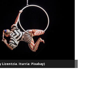
y Lizentzia. Iturria: Pixabay)