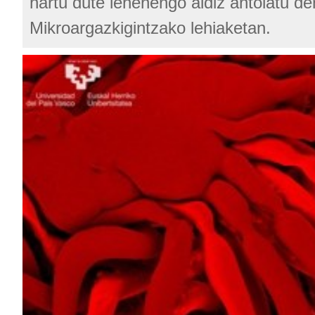
hartu dute lehenengo aldiz antolatu de
Mikroargazkigintzako lehiaketan.