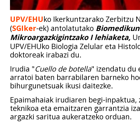
UPV/EHU
ko Ikerkuntzarako Zerbitzu 
(
SGIker
-ek) antolatutako
Biomedikunt
Mikroargazkigintzako I lehiaketa,
Un
UPV/EHUko Biologia Zelular eta Histolo
doktoreak irabazi du.
Irudia "
Cuello de botella
" izendatu du 
arratoi baten barrabilaren barneko ho
bihurgunetsuak ikusi daitezke.
Epaimahaiak irudiaren begi-inpaktua, 
teknikoa eta emaitzaren garrantzia iz
argazki saritua aukeratzeko orduan.