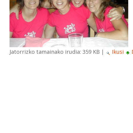
Jatorrizko tamainako irudia:
359 KB
|
Ikusi