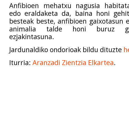
Anfibioen mehatxu nagusia habitat
edo eraldaketa da, baina honi gehit
besteak beste, anfibioen gaixotasun
animalia talde honi buruz gi
ezjakintasuna.
Jardunaldiko ondorioak bildu dituzte
h
Iturria:
Aranzadi Zientzia Elkartea
.