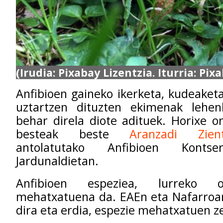
(Irudia: Pixabay Lizentzia. Iturria: Pix
Anfibioen gaineko ikerketa, kudeaketa
uztartzen dituzten ekimenak lehen
behar direla diote adituek. Horixe o
besteak beste
Aranzadi Zien
antolatutako Anfibioen Kontser
Jardunaldietan.
Anfibioen espeziea, lurreko 
mehatxatuena da. EAEn eta Nafarroan
dira eta erdia, espezie mehatxatuen 