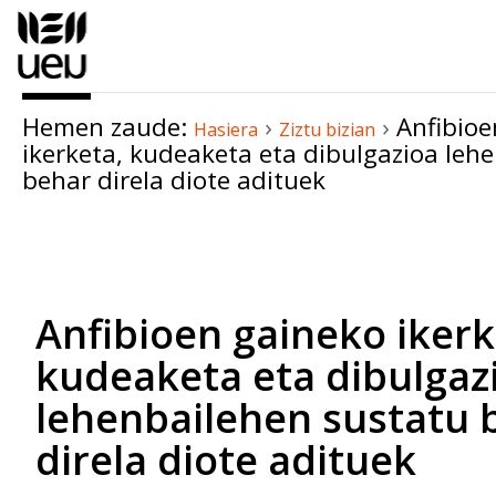
Edukira
salto
egin
|
Hemen zaude:
›
›
Anfibioe
Salto
Hasiera
Ziztu bizian
ikerketa, kudeaketa eta dibulgazioa leh
egin
behar direla diote adituek
nabigazioara
Dokumentuaren
akzioak
Anfibioen gaineko ikerk
kudeaketa eta dibulgaz
lehenbailehen sustatu 
direla diote adituek