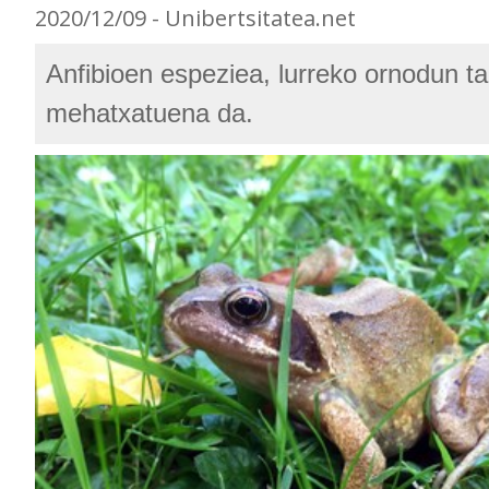
2020/12/09 - Unibertsitatea.net
Anfibioen espeziea, lurreko ornodun ta
mehatxatuena da.