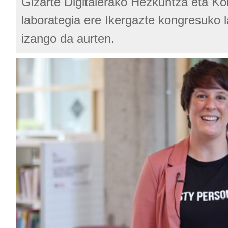
Gizarte Digitalerako Hezkuntza eta K
laborategia ere Ikergazte kongresuko l
izango da aurten.