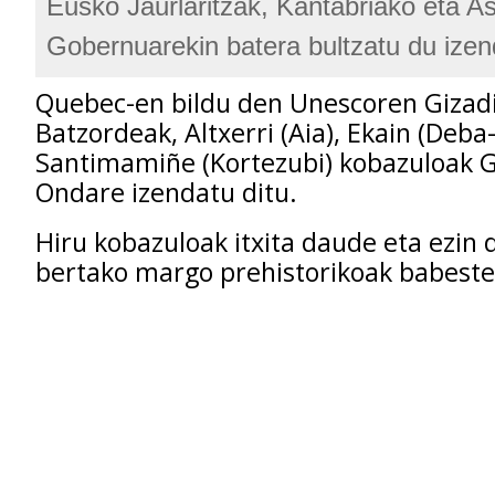
Eusko Jaurlaritzak, Kantabriako eta As
Gobernuarekin batera bultzatu du ize
Quebec-en bildu den Unescoren Gizad
Batzordeak, Altxerri (Aia), Ekain (Deba
Santimamiñe (Kortezubi) kobazuloak G
Ondare izendatu ditu.
Hiru kobazuloak itxita daude eta ezin d
bertako margo prehistorikoak babeste