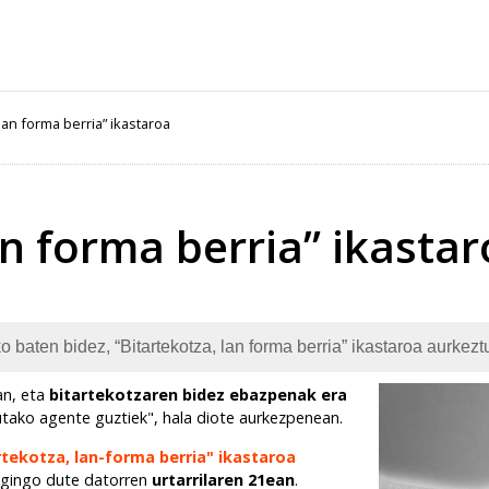
 lan forma berria” ikastaroa
an forma berria” ikasta
o baten bidez, “Bitartekotza, lan forma berria” ikastaroa aurke
an, eta
bitartekotzaren bidez ebazpenak era
utako agente guztiek", hala diote aurkezpenean.
rtekotza, lan-forma berria" ikastaroa
gingo dute datorren
urtarrilaren 21ean
.