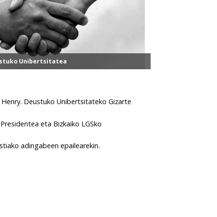
stuko Unibertsitatea
Henry. Deustuko Unibertsitateko Gizarte
Presidentea eta Bizkaiko LGSko
stiako adingabeen epailearekin.