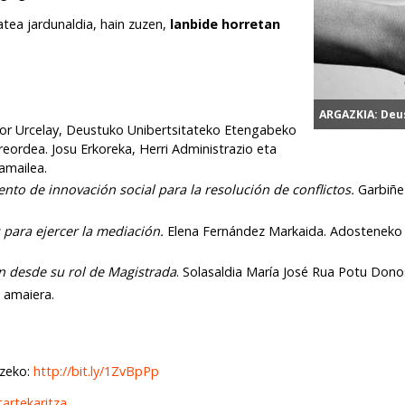
atea jardunaldia, hain zuzen,
lanbide horretan
ARGAZKIA: Deu
ictor Urcelay, Deustuko Unibertsitateko Etengabeko
reordea. Josu Erkoreka, Herri Administrazio eta
amailea.
to de innovación social para la resolución de conflictos.
Garbiñe 
para ejercer la mediación.
Elena Fernández Markaida. Adosteneko 
n desde su rol de Magistrada
. Solasaldia María José Rua Potu Dono
 amaiera.
tzeko:
http://bit.ly/1ZvBpPp
tartekaritza