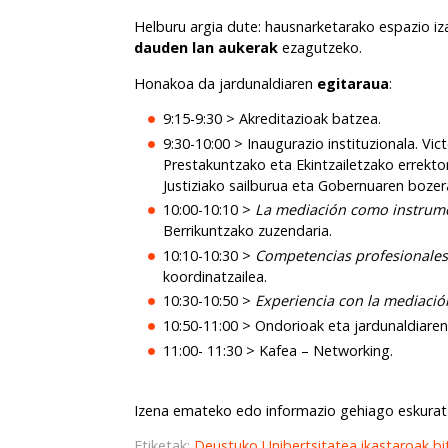
Helburu argia dute: hausnarketarako espazio iz
dauden lan aukerak
ezagutzeko.
Honakoa da jardunaldiaren
egitaraua
:
9:15-9:30 > Akreditazioak batzea.
9:30-10:00 > Inaugurazio instituzionala. V
Prestakuntzako eta Ekintzailetzako errekto
Justiziako sailburua eta Gobernuaren bozer
10:00-10:10 >
La mediación como instrumen
Berrikuntzako zuzendaria.
10:10-10:30 >
Competencias profesionales 
koordinatzailea.
10:30-10:50 >
Experiencia con la mediació
10:50-11:00 > Ondorioak eta jardunaldiaren
11:00- 11:30 > Kafea – Networking.
Izena emateko edo informazio gehiago eskura
Etiketak:
Deustuko Unibertsitatea
ikastaroak
bi