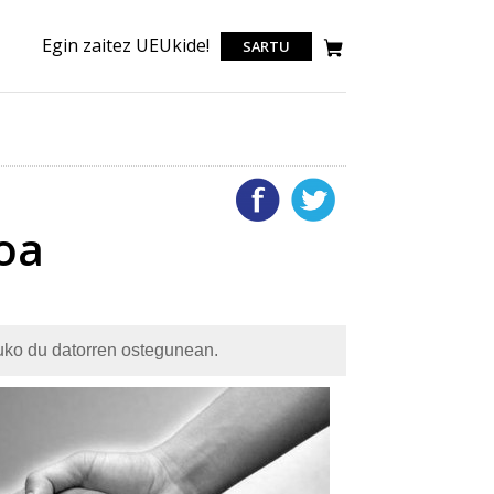
Egin zaitez UEUkide!
SARTU
roa
ztuko du datorren ostegunean.