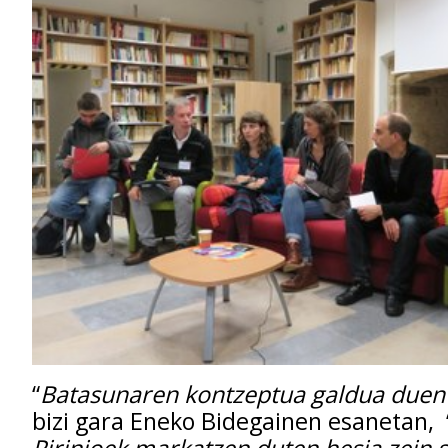
“
Batasunaren kontzeptua galdua duen 
bizi gara Eneko Bidegainen esanetan, 