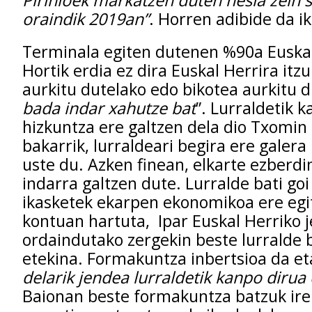
Pirinioek markatzen duten hesia zein
oraindik 2019an”
. Horren adibide da i
Terminala egiten dutenen %90a Euskal
Hortik erdia ez dira Euskal Herrira itz
aurkitu dutelako edo bikotea aurkitu d
bada indar xahutze bat
”. Lurraldetik 
hizkuntza ere galtzen dela dio Txomin
bakarrik, lurraldeari begira ere galera
uste du. Azken finean, elkarte ezberdi
indarra galtzen dute. Lurralde bati go
ikasketek ekarpen ekonomikoa ere egi
kontuan hartuta, Ipar Euskal Herriko 
ordaindutako zergekin beste lurralde 
etekina. Formakuntza inbertsioa da e
delarik jendea lurraldetik kanpo dirua 
Baionan beste formakuntza batzuk ire