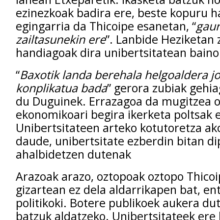
ezinezkoak badira ere, beste kopuru h
egingarria da Thicoipe esanetan, “
gau
zailtasunekin ere
”. Lanbide Heziketan 
handiagoak dira unibertsitatean baino
“
Baxotik landa berehala helgoaldera jo
konplikatua bada
” gerora zubiak gehia
du Duguinek. Errazagoa da mugitzea o
ekonomikoari begira ikerketa poltsak e
Unibertsitateen arteko kotutoretza ak
daude, unibertsitate ezberdin bitan d
ahalbidetzen dutenak
Arazoak arazo, oztopoak oztopo Thicoi
gizartean ez dela aldarrikapen bat, e
politikoki. Botere publikoek aukera du
batzuk aldatzeko. Unibertsitateek ere 