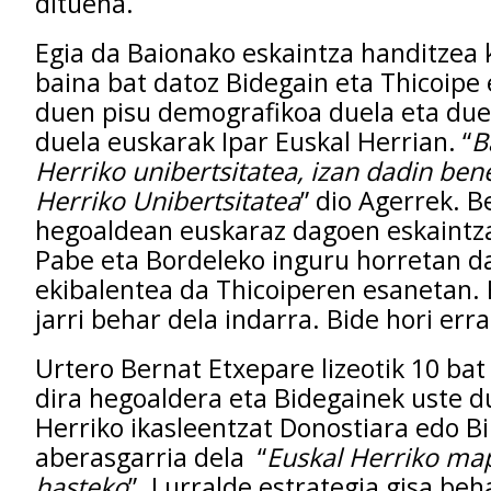
dituena.
Egia da Baionako eskaintza handitzea 
baina bat datoz Bidegain eta Thicoipe
duen pisu demografikoa duela eta due
duela euskarak Ipar Euskal Herrian. “
B
Herriko unibertsitatea, izan dadin ben
Herriko Unibertsitatea
” dio Agerrek. B
hegoaldean euskaraz dagoen eskaintz
Pabe eta Bordeleko inguru horretan 
ekibalentea da Thicoiperen esanetan. 
jarri behar dela indarra. Bide hori err
Urtero Bernat Etxepare lizeotik 10 bat 
dira hegoaldera eta Bidegainek uste d
Herriko ikasleentzat Donostiara edo Bi
aberasgarria dela “
Euskal Herriko map
hasteko
”. Lurralde estrategia gisa beh