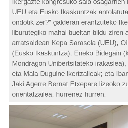
Ikergazte kongresuko saio osagarrien 
UEU eta Eusko Ikaskuntzak antolatuta
ondotik zer?” galderari erantzuteko Ik
liburutegiko mahai bueltan bildu ziren 
arratsaldean Kepa Sarasola (UEU), O
(Eusko Ikaskuntza), Eneko Bidegain (k
Mondragon Unibertsitateko irakaslea)
eta Maia Duguine ikertzaileak; eta Iba
Jaki Agerre Bernat Etxepare lizeoko z
orientatzailea, hurrenez hurren.