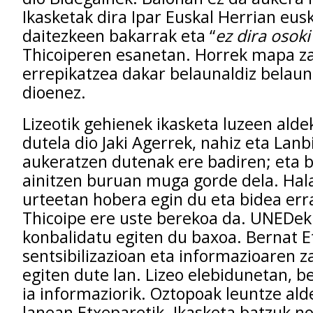
Ikasketak dira Ipar Euskal Herrian eus
daitezkeen bakarrak eta “
ez dira osok
Thicoiperen esanetan. Horrek mapa za
errepikatzea dakar belaunaldiz belaun
dioenez.
Lizeotik gehienek ikasketa luzeen ald
dutela dio Jaki Agerrek, nahiz eta Lan
aukeratzen dutenak ere badiren; eta 
ainitzen buruan muga gorde dela. Hala
urteetan hobera egin du eta bidea erra
Thicoipe ere uste berekoa da. UNEDek
konbalidatu egiten du baxoa. Bernat Et
sentsibilizazioan eta informazioaren 
egiten dute lan. Lizeo elebidunetan, b
ia informaziorik. Oztopoak leuntze alde
lanean Etxeparetik. Ikasketa batzuk n