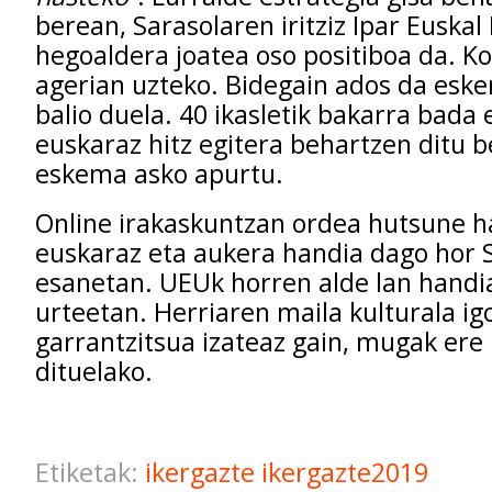
berean, Sarasolaren iritziz Ipar Euskal
hegoaldera joatea oso positiboa da. K
agerian uzteko. Bidegain ados da esk
balio duela. 40 ikasletik bakarra bada 
euskaraz hitz egitera behartzen ditu b
eskema asko apurtu.
Online irakaskuntzan ordea hutsune h
euskaraz eta aukera handia dago hor 
esanetan. UEUk horren alde lan handi
urteetan. Herriaren maila kulturala ig
garrantzitsua izateaz gain, mugak ere
dituelako.
Etiketak:
ikergazte
ikergazte2019