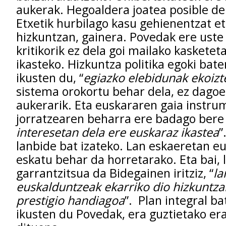
aukerak. Hegoaldera joatea posible de
Etxetik hurbilago kasu gehienentzat e
hizkuntzan, gainera. Povedak ere ust
kritikorik ez dela goi mailako kaskete
ikasteko. Hizkuntza politika egoki bat
ikusten du, “
egiazko elebidunak ekoizt
sistema orokortu behar dela, ez dagoe
aukerarik. Eta euskararen gaia instru
jorratzearen beharra ere badago bere 
interesetan dela ere euskaraz ikastea
”
lanbide bat izateko. Lan eskaeretan e
eskatu behar da horretarako. Eta bai
garrantzitsua da Bidegainen iritziz, “
l
euskalduntzeak ekarriko dio hizkuntzar
prestigio handiagoa
”. Plan integral b
ikusten du Povedak, era guztietako era