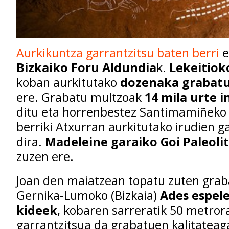
Aurkikuntza
garrantzitsu
baten
berri
Bizkaiko
Foru
Aldundia
k
.
Lekeitiok
koban
aurkitutako
dozenaka
grabat
ere
.
Grabatu
multzoak
14
mila
urte
i
ditu
eta horrenbestez
Santimamiñeko
berriki
Atxurran
aurkitutako
irudien
ga
dira
.
Madeleine
garaiko
Goi
Paleoli
zuzen ere
.
Joan
den
maiatzean
topatu
zuten
grab
Gernika-Lumoko
(
Bizkaia
)
Ades
espel
kideek
,
kobaren
sarreratik
50
metror
garrantzitsua
da
grabatuen
kalitateag