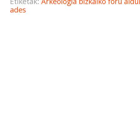
Etiketak:
Arkeologia
bizkaiko foru ald
ades