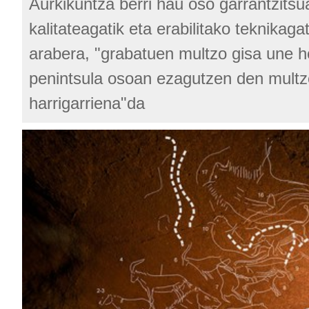
Aurkikuntza berri hau oso garrantzits
kalitateagatik eta erabilitako teknikaga
arabera, "grabatuen multzo gisa une h
penintsula osoan ezagutzen den multzo
harrigarriena"da