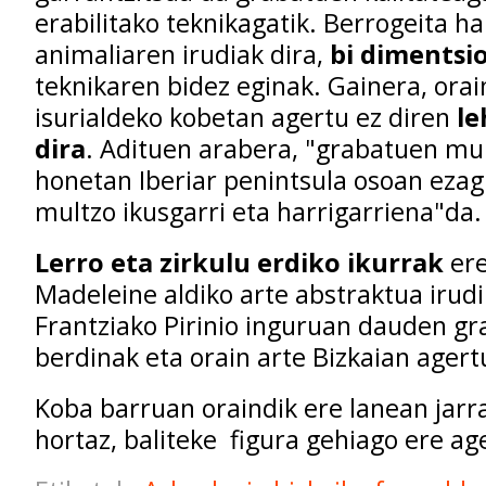
erabilitako
teknikagatik
.
Berrogeita
ha
animaliaren
irudiak
dira
,
bi
dimentsi
teknikaren
bidez
eginak
.
Gainera
,
orai
isurialdeko
kobetan
agertu
ez
diren
le
dira
.
Adituen
arabera
,
"
grabatuen
mul
honetan
Iberiar
penintsula
osoan
ezag
multzo
ikusgarri
eta
harrigarriena
"
da
.
Lerro
eta
zirkulu
erdiko ikurrak
er
Madeleine
aldiko
arte
abstraktua
irud
Frantziako
Pirinio
inguruan
dauden
gr
berdinak
eta
orain
arte
Bizkaian
agert
Koba
barruan
oraindik
ere
lanean
jarr
hortaz
,
baliteke
figura
gehiago
ere
ag